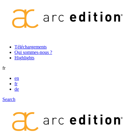
Secondary
Téléchargements
Qui sommes-nous ?
navigation
Highlights
fr
en
fr
de
Search